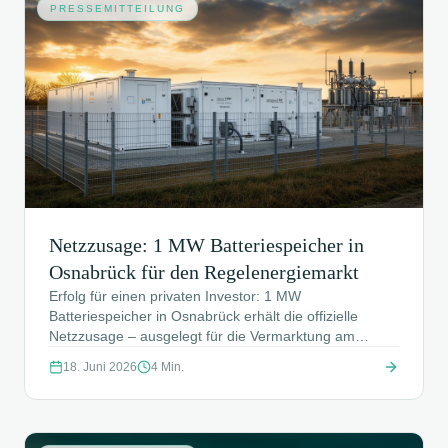
PRESSEMITTEILUNG
Netzzusage: 1 MW Batteriespeicher in
Osnabrück für den Regelenergiemarkt
Erfolg für einen privaten Investor: 1 MW
Batteriespeicher in Osnabrück erhält die offizielle
Netzzusage – ausgelegt für die Vermarktung am
Regelenergiemarkt. Wie die COS Vertriebsagentur die
18. Juni 2026
4
Min.
Netzanfrage strukturiert zur Zusage geführt hat und
warum 1 MW die wirtschaftlich entscheidende Schwelle
ist.