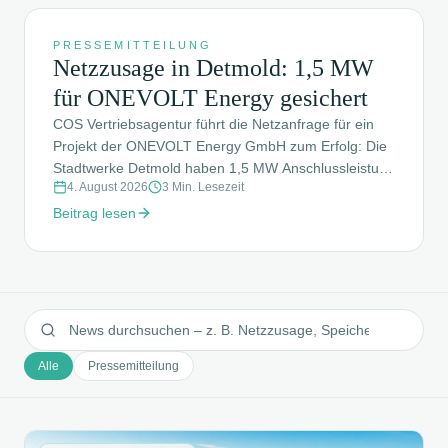
NEUESTER BEITRAG
PRESSEMITTEILUNG
Netzzusage in Detmold: 1,5 MW
für ONEVOLT Energy gesichert
COS Vertriebsagentur führt die Netzanfrage für ein
Projekt der ONEVOLT Energy GmbH zum Erfolg: Die
Stadtwerke Detmold haben 1,5 MW Anschlussleistung
4. August 2026
3
Min. Lesezeit
verbindlich zugesagt – ein starker Meilenstein für die
Energiewende in Lippe.
Beitrag lesen
Alle
Pressemitteilung