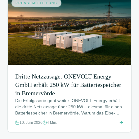
PRESSEMITTEILUNG
Dritte Netzzusage: ONEVOLT Energy
GmbH erhält 250 kW für Batteriespeicher
in Bremervörde
Die Erfolgsserie geht weiter: ONEVOLT Energy erhält
die dritte Netzzusage über 250 kW – diesmal für einen
Batteriespeicher in Bremervörde. Warum das Elbe-
Weser-Dreieck ein Schlüsselstandort der
10. Juni 2026
4
Min.
Energiewende ist und wie die COS Vertriebsagentur
die Netzanfrage erneut zur Zusage führte.